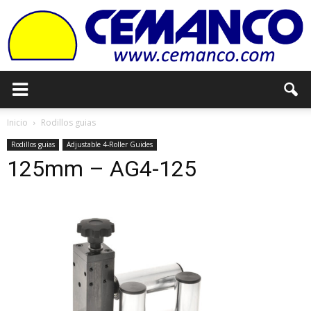
Cemanco
Inicio
Rodillos guias
Rodillos guias
Adjustable 4-Roller Guides
125mm – AG4-125