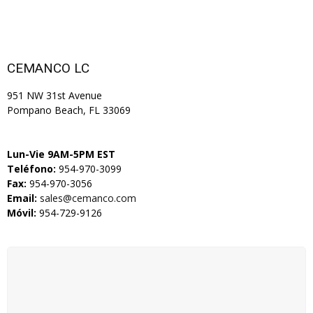
CEMANCO LC
951 NW 31st Avenue
Pompano Beach, FL 33069
Lun-Vie 9AM-5PM EST
Teléfono:
954-970-3099
Fax:
954-970-3056
Email:
sales@cemanco.com
Móvil:
954-729-9126