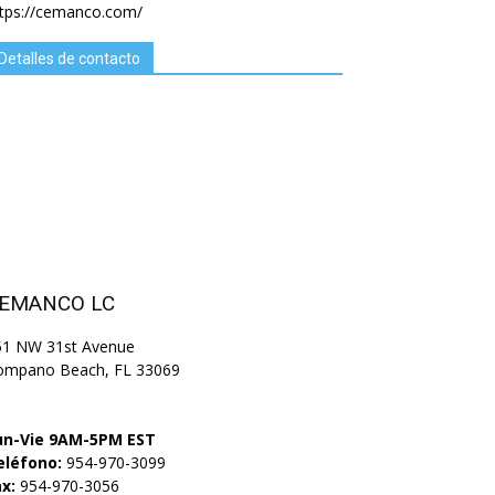
ttps://cemanco.com/
Detalles de contacto
EMANCO LC
51 NW 31st Avenue
ompano Beach, FL 33069
un-Vie 9AM-5PM EST
eléfono:
954-970-3099
x:
954-970-3056