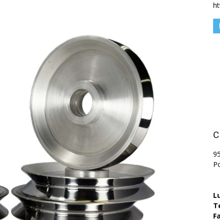
h
C
9
P
L
T
Fa