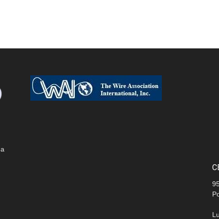
 a
C
9
P
L