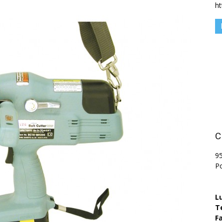
h
C
9
P
L
T
Fa