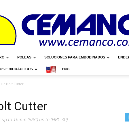
RO
POLEAS
SOLUCIONES PARA EMBOBINADOS
ENDE
OS E HIDRÁULICOS
ENG
Cemanco
lic Bolt Cutter
lt Cutter
s up to 16mm (5/8”) up to (HRC 30)