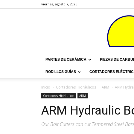
viernes, agosto 7, 2026
PARTES DE CERÁMICA
PIEZAS DE CARBU
RODILLOS GUÍAS
CORTADORES ELÉCTRIC
Inicio
Cortadores Hidráulicos
ARM
ARM Hydrau
Cortadores Hidráulicos
ARM
ARM Hydraulic Bo
Our Bolt Cutters can cut Tempered Steel Bar