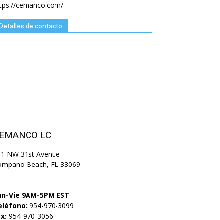
ttps://cemanco.com/
Detalles de contacto
EMANCO LC
51 NW 31st Avenue
ompano Beach, FL 33069
un-Vie 9AM-5PM EST
eléfono:
954-970-3099
x:
954-970-3056