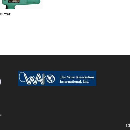
Cutter
 a
C