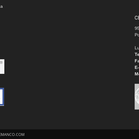
 a
C
9
P
L
T
F
E-
M
 CEMANCO.COM