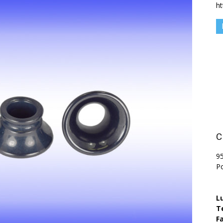
h
C
9
P
L
T
Fa