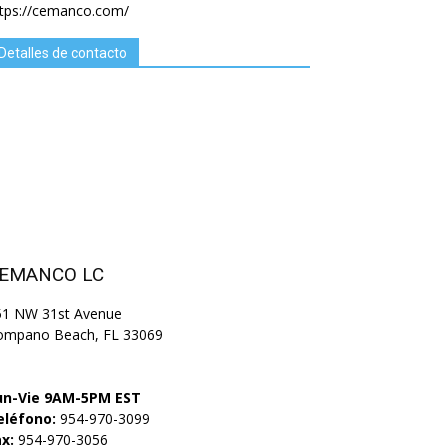
ttps://cemanco.com/
Detalles de contacto
EMANCO LC
51 NW 31st Avenue
ompano Beach, FL 33069
un-Vie 9AM-5PM EST
eléfono:
954-970-3099
x:
954-970-3056