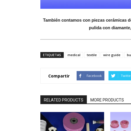
También contamos con piezas cerámicas de 
pulida con diamante
ETIQUETAS
medical
textile
wire guide
bu
Compartir
Facebook
Twitte
RELATED PRODUCTS
MORE PRODUCTS