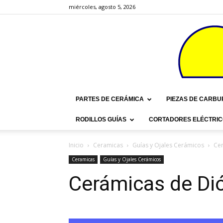
miércoles, agosto 5, 2026
PARTES DE CERÁMICA
PIEZAS DE CARBU
RODILLOS GUÍAS
CORTADORES ELÉCTRIC
Inicio
Ceramicas
Guías y Ojales Cerámicos
Cer
Ceramicas
Guías y Ojales Cerámicos
Cerámicas de Dió