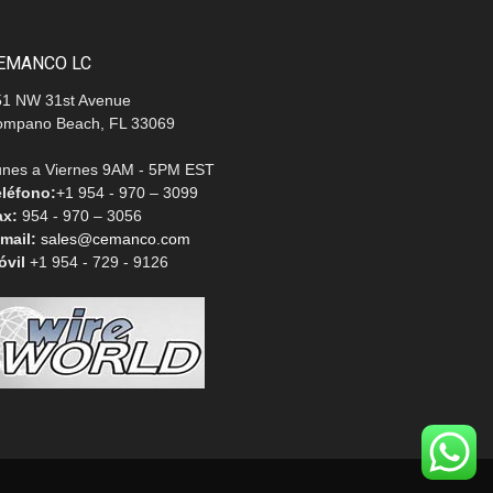
EMANCO LC
51 NW 31st Avenue
ompano Beach, FL 33069
unes a Viernes 9AM - 5PM EST
eléfono:
+1 954 - 970 – 3099
ax:
954 - 970 – 3056
mail:
sales@cemanco.com
óvil
+1 954 - 729 - 9126